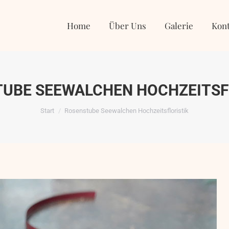
Home
Über Uns
Galerie
Kontakt
Home
Über Uns
Galerie
Kont
UBE SEEWALCHEN HOCHZEITSF
Sie befinden sich hier:
Start
Rosenstube Seewalchen Hochzeitsfloristik