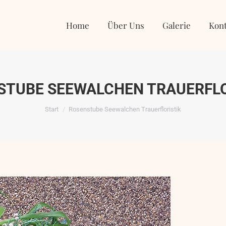
Home
Über Uns
Galerie
Kontakt
Home
Über Uns
Galerie
Kont
STUBE SEEWALCHEN TRAUERFLO
Sie befinden sich hier:
Start
Rosenstube Seewalchen Trauerfloristik