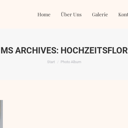
Home
Über Uns
Galerie
Kontakt
Home
Über Uns
Galerie
Kont
MS ARCHIVES:
HOCHZEITSFLOR
Sie befinden sich hier:
Start
Photo Album